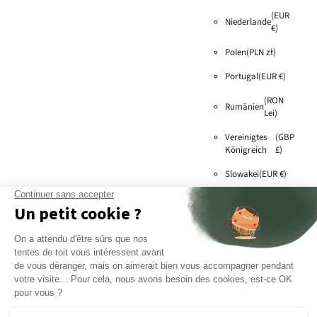
(EUR
Niederlande
€)
Polen
(PLN zł)
Portugal
(EUR €)
(RON
Rumänien
Lei)
Vereinigtes
(GBP
Königreich
£)
Slowakei
(EUR €)
Slowenien
(EUR €)
(SEK
Schweden
kr)
Schweiz
(EUR €)
(CZK
Tschechien
Kč)