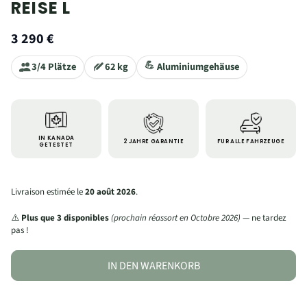
REISE L
3 290 €
💪
3/4 Plätze
62
kg
Aluminiumgehäuse
IN KANADA
2 JAHRE GARANTIE
FÜR ALLE FAHRZEUGE
GETESTET
Livraison estimée le
20 août 2026
.
⚠️
Plus que 3 disponibles
(prochain réassort en Octobre 2026)
— ne tardez
pas !
IN DEN WARENKORB