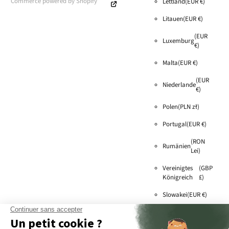
Commerce powered by Shopify
Lettland
(EUR €)
Litauen
(EUR €)
(EUR
Luxemburg
€)
Malta
(EUR €)
(EUR
Niederlande
€)
Polen
(PLN zł)
Portugal
(EUR €)
(RON
Rumänien
Lei)
Vereinigtes
(GBP
Königreich
£)
Slowakei
(EUR €)
Slowenien
(EUR €)