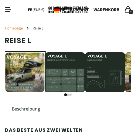
Lesen
KONTAKT
WARENKORB
DE
FR
(EUR €)
0
Sie
die
Datenschutzerklärung
Homepage
Reise L
REISE L
‹
›
Beschreibung
DAS BESTE AUS ZWEI WELTEN