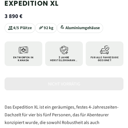
EXPEDITION XL
3 890 €
💪
4/5 Plätze
92
kg
Aluminiumgehäuse
ENTWORFEN IN
2 JAHRE
FÜR ALLE FAHRZEUGE
KANADA
HERSTELLERGARANTI
GEEIGNET
E
NICHT VORRÄTIG
Das Expedition XL ist ein geräumiges, festes 4-Jahreszeiten-
Dachzelt für vier bis fünf Personen, das für Abenteurer
konzipiert wurde, die sowohl Robustheit als auch